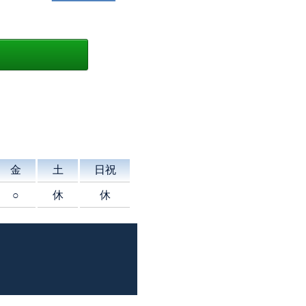
金
土
日祝
○
休
休